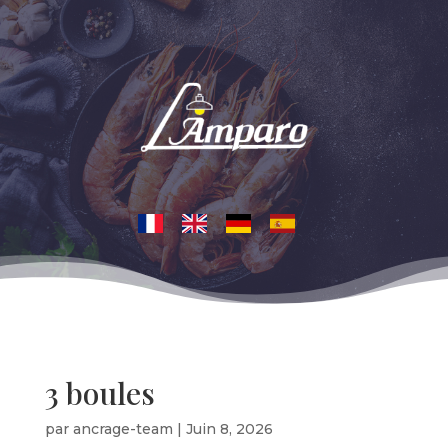
3 boules
par
ancrage-team
|
Juin 8, 2026