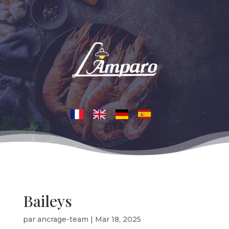
Baileys
par
ancrage-team
|
Mar 18, 2025