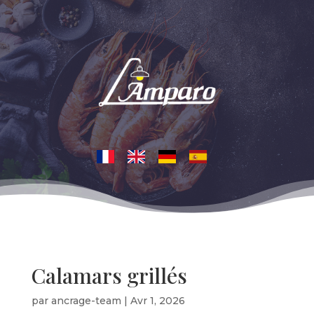
Calamars grillés
par
ancrage-team
|
Avr 1, 2026