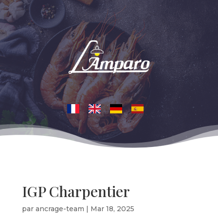
IGP Charpentier
par
ancrage-team
|
Mar 18, 2025